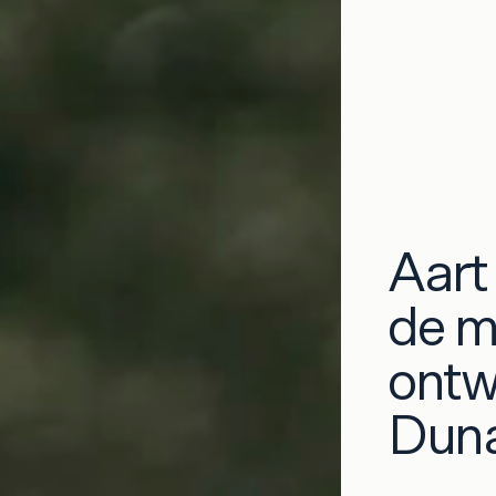
Aart
de m
ontw
Dun