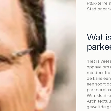
P&R-terrein
Stadionpark.
Wat is
parke
‘Het is vee
opgave om e
middenstip 
de kans een
een soort d
parkeerplaat
Wim de Brui
Architectuu
gewelfde gev