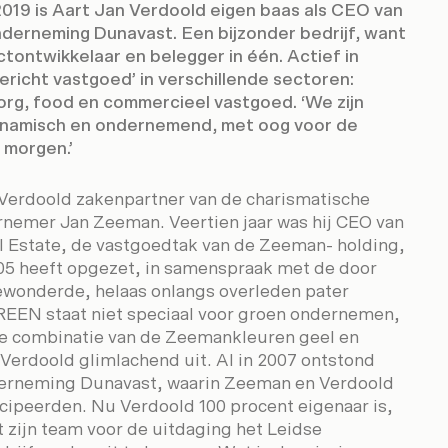
2019 is Aart Jan Verdoold eigen baas als CEO van
erneming Dunavast. Een bijzonder bedrijf, want
ctontwikkelaar en belegger in één. Actief in
richt vastgoed’ in verschillende sectoren:
rg, food en commercieel vastgoed. ‘We zijn
dynamisch en ondernemend, met oog voor de
 morgen.’
Verdoold zakenpartner van de charismatische
rnemer Jan Zeeman. Veertien jaar was hij CEO van
Estate, de vastgoedtak van de Zeeman- holding,
2005 heeft opgezet, in samenspraak met de door
wonderde, helaas onlangs overleden pater
GREEN staat niet speciaal voor groen ondernemen,
e combinatie van de Zeemankleuren geel en
 Verdoold glimlachend uit. Al in 2007 ontstond
erneming Dunavast, waarin Zeeman en Verdoold
cipeerden. Nu Verdoold 100 procent eigenaar is,
t zijn team voor de uitdaging het Leidse