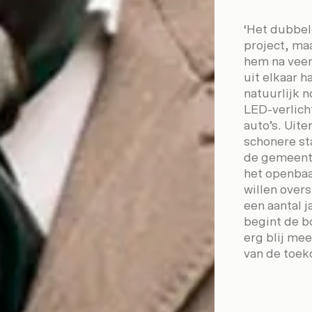
‘Het dubbel
project, maa
hem na veert
uit elkaar h
natuurlijk n
LED-verlich
auto’s. Uite
schonere st
de gemeente
het openbaa
willen overs
een aantal j
begint de bo
erg blij mee
van de toek