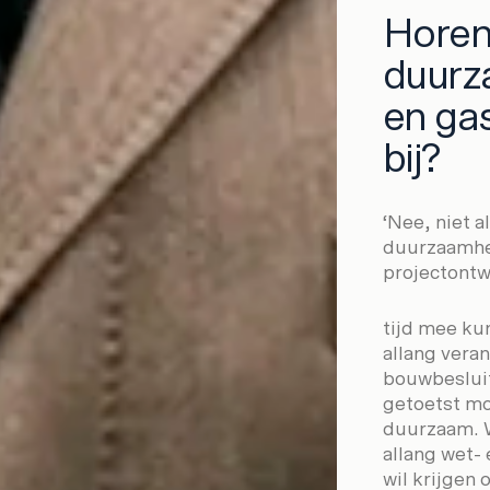
Horen
duurz
en ga
bij?
‘Nee, niet a
duurzaamhei
projectontw
tijd mee ku
allang vera
bouwbeslui
getoetst moe
duurzaam. W
allang wet-
wil krijgen 