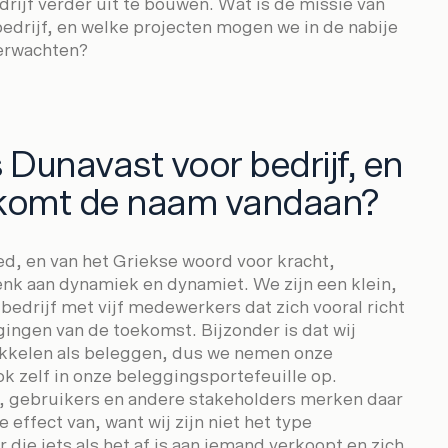
rijf verder uit te bouwen. Wat is de missie van
bedrijf, en welke projecten mogen we in de nabije
erwachten?
 Dunavast voor bedrijf, en
komt de naam vandaan?
ed, en van het Griekse woord voor kracht,
nk aan dynamiek en dynamiet. We zijn een klein,
bedrijf met vijf medewerkers dat zich vooral richt
gingen van de toekomst. Bijzonder is dat wij
kkelen als beleggen, dus we nemen onze
ok zelf in onze beleggingsportefeuille op.
 gebruikers en andere stakeholders merken daar
e effect van, want wij zijn niet het type
 die iets als het af is aan iemand verkoopt en zich