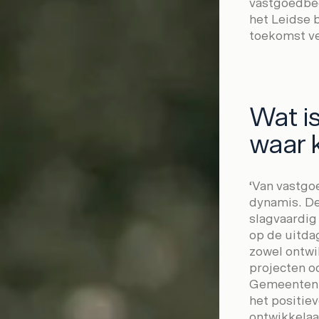
vastgoedbed
het Leidse 
toekomst v
Wat is
waar 
‘Van vastgo
dynamis. De
slagvaardig 
op de uitda
zowel ontwi
projecten o
Gemeenten,
het positiev
ontwikkelaar