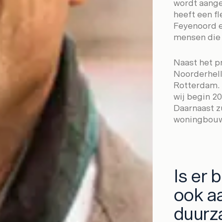
wordt aange
heeft een fl
Feyenoord e
mensen die 
Naast het p
Noorderhelli
Rotterdam. 
wij begin 2
Daarnaast zu
woningbouwp
Is er 
ook aa
duurz