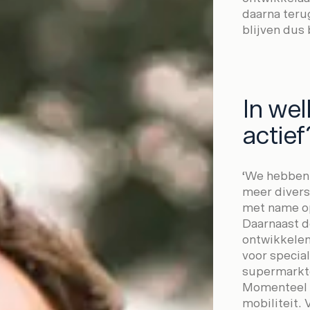
daarna terug
blijven dus 
In wel
actief
‘We hebben 
meer divers
met name o
Daarnaast d
ontwikkele
voor specia
supermarkte
Momenteel z
mobiliteit.