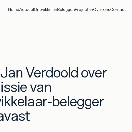
Home
Actueel
Ontwikkelen
Beleggen
Projecten
Over ons
Contact
 Jan Verdoold over
issie van
ikkelaar-belegger
avast