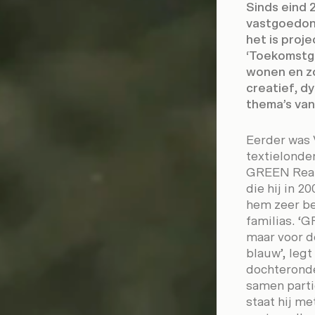
Sinds eind 
vastgoedond
het is proje
‘Toekomstge
wonen en zo
creatief, 
thema’s van
Eerder was 
textielonde
GREEN Real 
die hij in 
hem zeer be
familias. ‘
maar voor d
blauw’, legt
dochterond
samen parti
staat hij me