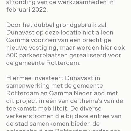
afronding van de werkzaamheden in
februari 2022.
Door het dubbel grondgebruik zal
Dunavast op deze locatie niet alleen
Gamma voorzien van een prachtige
nieuwe vestiging, maar worden hier ook
500 parkeerplaatsen gerealiseerd voor
de gemeente Rotterdam.
Hiermee investeert Dunavast in
Durf te dromen, durf te
samenwerking met de gemeente
Rotterdam en Gamma Nederland met
ontwikkelen. Benieuwd
dit project in één van de thema’s van de
naar de mogelijkheden?
toekomst: mobiliteit. De diverse
verkeerstromen die bij deze entree van
de stad samenkomen bieden de
Neem contact op