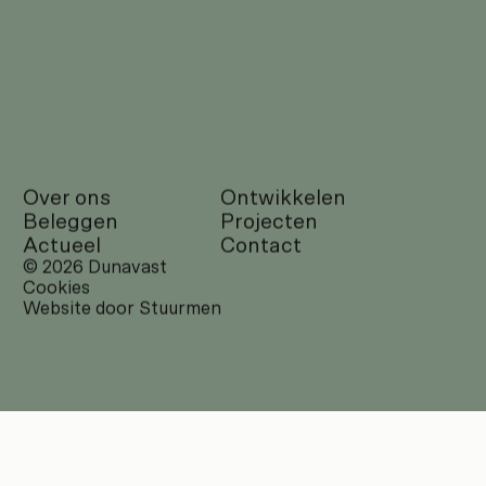
Over ons
Ontwikkelen
Beleggen
Projecten
Actueel
Contact
© 2026 Dunavast
Cookies
Website door Stuurmen